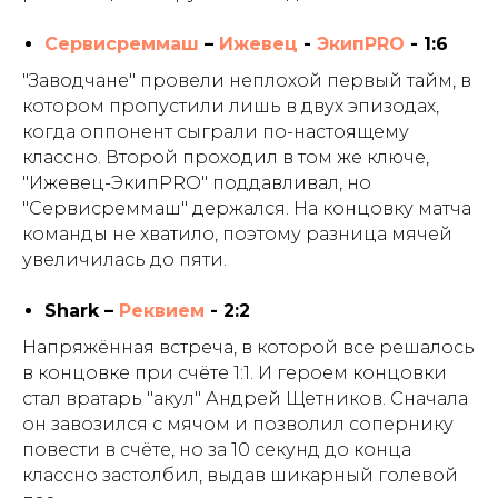
Сервисреммаш
–
Ижевец
-
ЭкипPRO
- 1:6
"Заводчане" провели неплохой первый тайм, в
котором пропустили лишь в двух эпизодах,
когда оппонент сыграли по-настоящему
классно. Второй проходил в том же ключе,
"Ижевец-ЭкипPRO" поддавливал, но
"Сервисреммаш" держался. На концовку матча
команды не хватило, поэтому разница мячей
увеличилась до пяти.
Shark –
Реквием
- 2:2
Напряжённая встреча, в которой все решалось
в концовке при счёте 1:1. И героем концовки
стал вратарь "акул" Андрей Щетников. Сначала
он завозился с мячом и позволил сопернику
повести в счёте, но за 10 секунд до конца
классно застолбил, выдав шикарный голевой