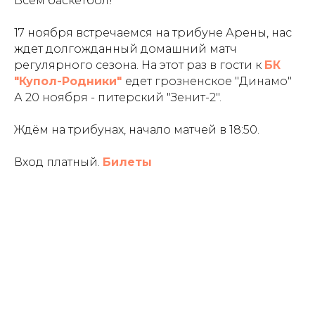
Всем баскетбол!
17 ноября встречаемся на трибуне Арены, нас
ждет долгожданный домашний матч
регулярного сезона. На этот раз в гости к
БК
"Купол-Родники"
едет
грозненское "Динамо"
А 20 ноября - питерский
"Зенит-2"
.
Ждём на трибунах, начало матчей в 18:50.
Вход платный.
Билеты