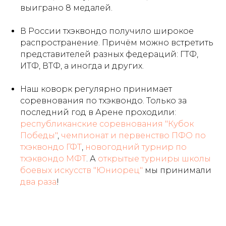
выиграно 8 медалей.
В России тхэквондо получило широкое
распространение. Причём можно встретить
представителей разных федераций: ГТФ,
ИТФ, ВТФ, а иногда и других.
Наш коворк регулярно принимает
соревнования по тхэквондо. Только за
последний год в Арене проходили:
республиканские соревнования "Кубок
Победы"
,
чемпионат и первенство ПФО по
тхэквондо ГФТ
,
новогодний турнир по
тхэквондо МФТ
. А
открытые турниры школы
боевых искусств "Юниорец"
мы принимали
два раза
!