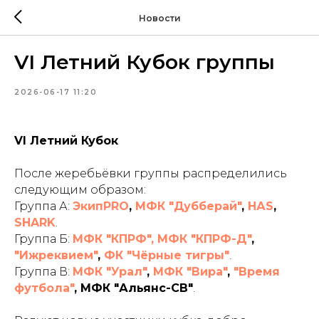
Новости
VI Летний Кубок группы
2026-06-17 11:20
VI Летний Кубок
После жеребьёвки группы распределились
следующим образом:
Группа А:
ЭкипPRO
,
МФК "Дубберай"
,
НАS
,
SHARK
.
Группа Б:
МФК "КПРФ", МФК "КПРФ-Д"
,
"Ижреквием"
,
ФК "Чёрные тигры"
.
Группа В:
МФК "Урал"
,
МФК "Вира"
,
"Время
футбола"
, МФК "Альянс-СВ"
.