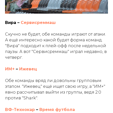
Вира –
Сервисреммаш
Скучно не будет, обе команды играют от атаки.
А ещё интересно какой будет форма команд.
"Вира" подходит к плей-офф после недельной
паузы. А вот "Сервисреммаш" играл недавно, в
четверг.
ИМ+
–
Ижевец
Обе команды вряд ли довольны групповым
этапом. "Ижевец" ещё ищет свою игру, а "ИМ+"
явно рассчитывал выйти из группы, ведя 2:0
против "Shark".
ВФ-Технокар
–
Время футбола