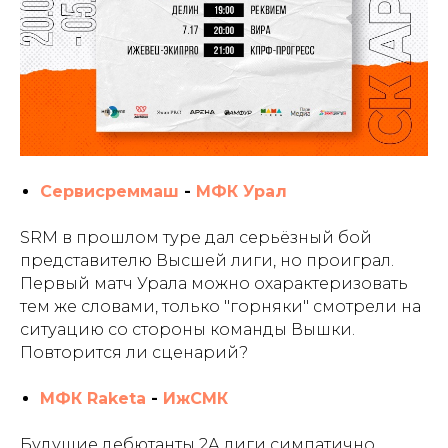
Сервисреммаш
-
МФК Урал
SRM в прошлом туре дал серьёзный бой
представителю Высшей лиги, но проиграл.
Первый матч Урала можно охарактеризовать
тем же словами, только "горняки" смотрели на
ситуацию со стороны команды Вышки.
Повторится ли сценарий?
МФК Raketa
-
ИжСМК
Будущие дебютанты 2А лиги симпатично