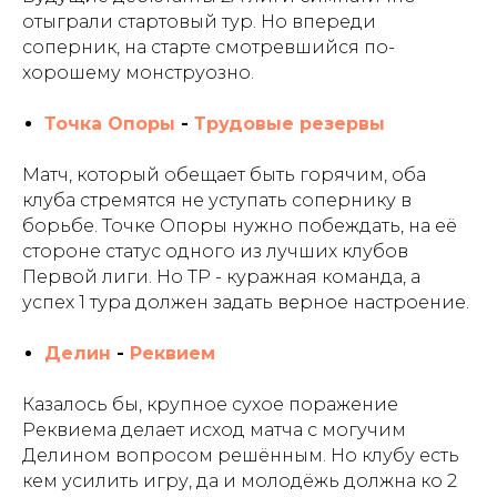
отыграли стартовый тур. Но впереди
соперник, на старте смотревшийся по-
хорошему монструозно.
Точка Опоры
-
Трудовые резервы
Матч, который обещает быть горячим, оба
клуба стремятся не уступать сопернику в
борьбе. Точке Опоры нужно побеждать, на её
стороне статус одного из лучших клубов
Первой лиги. Но ТР - куражная команда, а
успех 1 тура должен задать верное настроение.
Делин
-
Реквием
Казалось бы, крупное сухое поражение
Реквиема делает исход матча с могучим
Делином вопросом решённым. Но клубу есть
кем усилить игру, да и молодёжь должна ко 2