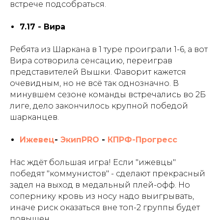
встрече подсобраться.
7.17 - Вира
Ребята из Шаркана в 1 туре проиграли 1-6, а вот
Вира сотворила сенсацию, переиграв
представителей Вышки. Фаворит кажется
очевидным, но не всё так однозначно. В
минувшем сезоне команды встречались во 2Б
лиге, дело закончилось крупной победой
шарканцев.
Ижевец
-
ЭкипPRO
-
КПРФ-Прогресс
Нас ждёт большая игра! Если "ижевцы"
победят "коммунистов" - сделают прекрасный
задел на выход в медальный плей-офф. Но
сопернику кровь из носу надо выигрывать,
иначе риск оказаться вне топ-2 группы будет
повышен.