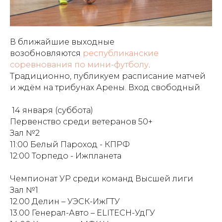
В ближайшие выходные
возобновляются
республиканские
соревнования по мини-футболу
.
Традиционно, публикуем расписание матчей
и ждём на трибунах Арены. Вход свободный
14 января (суббота)
П
ервенство среди ветеранов 50+
Зал №2
11:00 Белый Пароход - КПРФ
12:00 Торпедо - Ижпланета
Че
мпионат УР среди команд Высшей лиги
Зал №1
12.00 Делин – УЭСК-ИжГТУ
13.00 Генерал-Авто – ELITECH-УдГУ