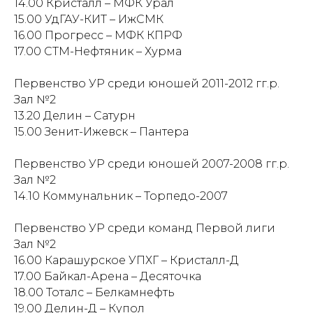
14.00 Кристалл – МФК Урал
15.00 УдГАУ-КИТ – ИжСМК
16.00 Прогресс – МФК КПРФ
17.00 СТМ-Нефтяник – Хурма
Пер
венство УР среди юношей 2011-2012 гг.р.
Зал №2
13.20 Делин – Сатурн
15.00 Зенит-Ижевск – Пантера
Перв
енство УР среди юношей 2007-2008 гг.р.
Зал №2
14.10 Коммунальник – Торпедо-2007
Перве
нство УР среди команд Первой лиги
Зал №2
16.00 Карашурское УПХГ – Кристалл-Д
17.00 Байкал-Арена – Десяточка
18.00 Тоталс – Белкамнефть
19.00 Делин-Д – Купол