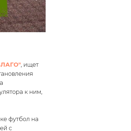
БЛАГО"
, ищет
тановления
а
улятора к ним,
ке футбол на
ей с