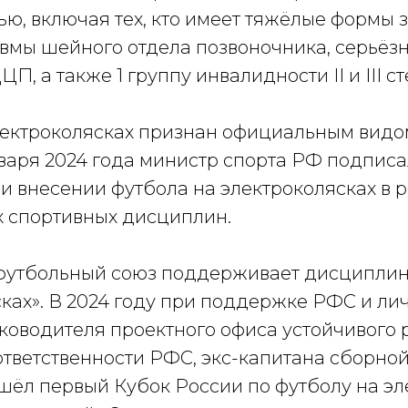
ю, включая тех, кто имеет тяжёлые формы 
авмы шейного отдела позвоночника, серьё
П, а также 1 группу инвалидности II и III с
лектроколясках признан официальным видом
нваря 2024 года министр спорта РФ подписа
и внесении футбола на электроколясках в 
 спортивных дисциплин.
футбольный союз поддерживает дисциплин
ках». В 2024 году при поддержке РФС и ли
ководителя проектного офиса устойчивого 
тветственности РФС, экс-капитана сборной
шёл первый Кубок России по футболу на эл