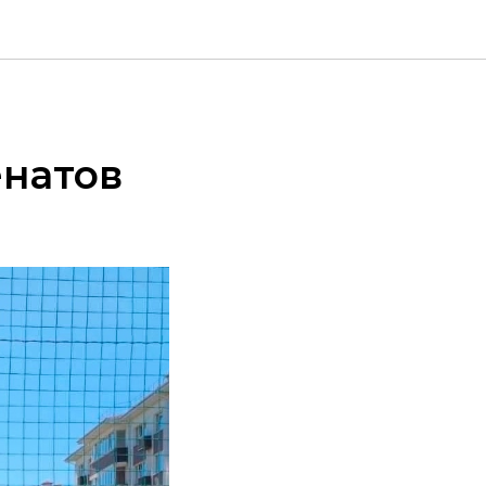
енатов