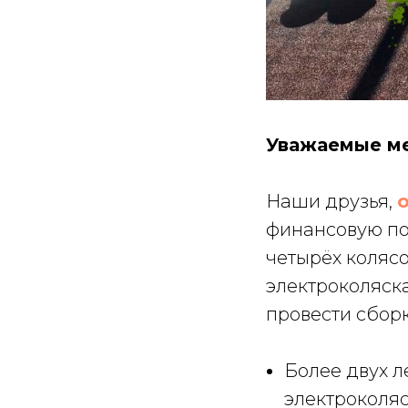
Уважаемые ме
Наши друзья,
финансовую по
четырёх коляс
электроколяска
провести сборк
Более двух л
электроколяс