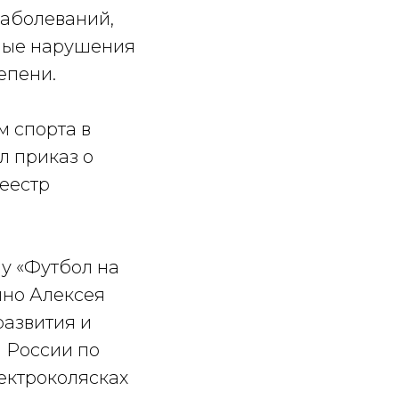
заболеваний,
зные нарушения
тепени.
 спорта в
л приказ о
реестр
у «Футбол на
чно Алексея
развития и
 России по
ектроколясках