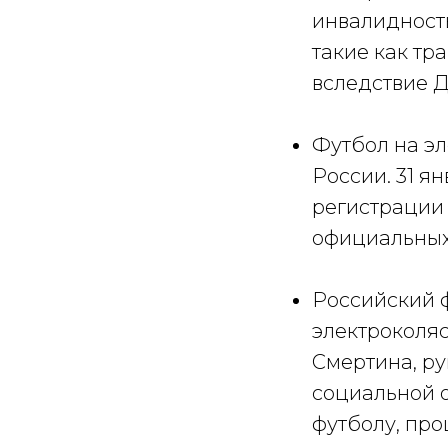
инвалидность
такие как тр
вследствие ДЦ
Футбол на э
России. 31 я
регистрации 
официальных
Российский 
электроколяс
Смертина, ру
социальной о
футболу, про