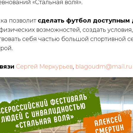
евнований «Стальная воля».
ка позволит
сделать футбол доступным 
физических возможностей, создать условия
твовать себя частью большой спортивной с
рой.
связи
Сергей Меркурьев
,
blagoudm@mail.ru