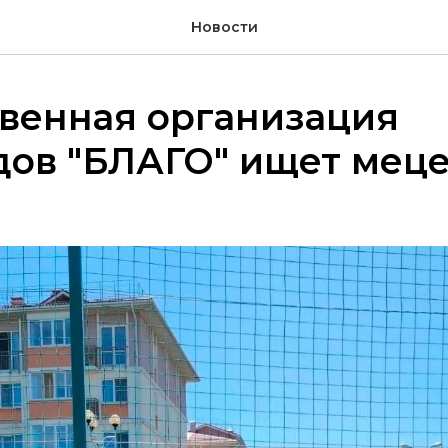
Новости
венная организация
дов "БЛАГО" ищет мец