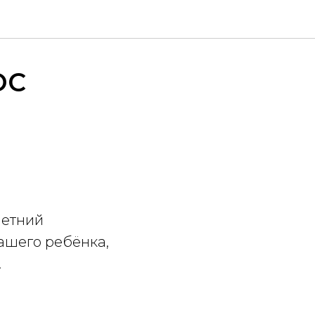
ОС
летний
ашего ребёнка,
.