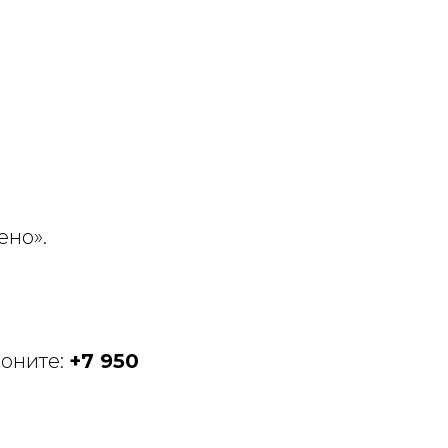
ено».
воните:
+7 950