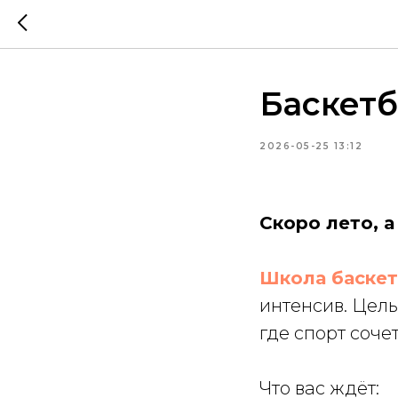
Баскетб
2026-05-25 13:12
Скоро лето, а
Школа баске
интенсив. Цел
где спорт соче
Что вас ждёт: