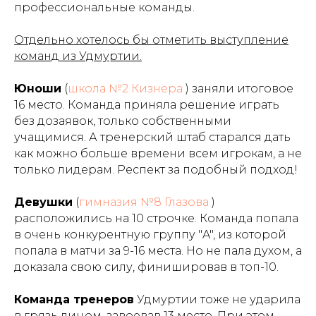
профессиональные команды.
Отдельно хотелось бы отметить выступление
команд из Удмуртии.
Юноши
(
школа №2 Кизнера
) заняли итоговое
16 место. Команда приняла решение играть
без дозаявок, только собственными
учащимися. А тренерский штаб старался дать
как можно больше времени всем игрокам, а не
только лидерам. Респект за подобный подход!
Девушки
(
гимназия №8 Глазова
)
расположились на 10 строчке. Команда попала
в очень конкурентную группу "A", из которой
попала в матчи за 9-16 места. Но не пала духом, а
доказала свою силу, финишировав в топ-10.
Команда тренеров
Удмуртии тоже не ударила
в грязь лицом, завоевав 13 место. При этом