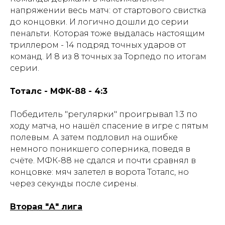
напряжении весь матч: от стартового свистка
до концовки. И логично дошли до серии
пенальти. Которая тоже выдалась настоящим
триллером - 14 подряд точных ударов от
команд. И 8 из 8 точных за Торпедо по итогам
серии.
Тоталс - МФК-88 - 4:3
Победитель "регулярки" проигрывал 1:3 по
ходу матча, но нашёл спасение в игре с пятым
полевым. А затем подловил на ошибке
немного поникшего соперника, поведя в
счёте. МФК-88 не сдался и почти сравнял в
концовке: мяч залетел в ворота Тоталс, но
через секунды после сирены.
Вторая "А" лига