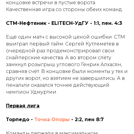
концовке встречи в пустые ворота.
Качественная игра со стороны обеих команд.
СТМ-Нефтяник - ELITECH-УдГУ - 1:1, пен. 4:3
Ещё один матч с высокой ценой ошибки. СТМ
выиграл первый тайм: Сергей Кутлеметев в
очередной раз продемонстрировал свои
снайперские качества. А во втором слёту
замкнул розыгрыш углового Генрик Алхасян,
сравняв счёт. В концовке были моменты у тех и
других ворот, но взятием не завершились. А в
пенальти оказался точнее действующий
чемпион Удмуртии.
Первая лига
Торпедо -
Точка Опоры
- 2:2, пен 8:7
Команды держали в максимальном