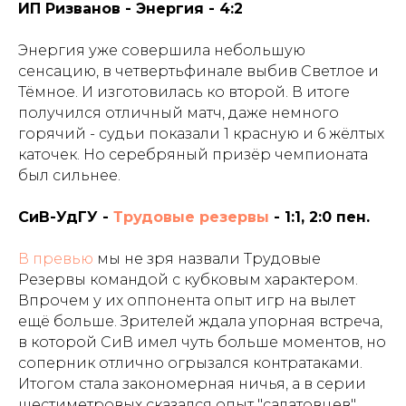
ИП Ризванов - Энергия - 4:2
Энергия уже совершила небольшую
сенсацию, в четвертьфинале выбив Светлое и
Тёмное. И изготовилась ко второй. В итоге
получился отличный матч, даже немного
горячий - судьи показали 1 красную и 6 жёлтых
каточек. Но серебряный призёр чемпионата
был сильнее.
СиВ-УдГУ -
Трудовые резервы
- 1:1, 2:0 пен.
В превью
мы не зря назвали Трудовые
Резервы командой с кубковым характером.
Впрочем у их оппонента опыт игр на вылет
ещё больше. Зрителей ждала упорная встреча,
в которой СиВ имел чуть больше моментов, но
соперник отлично огрызался контратаками.
Итогом стала закономерная ничья, а в серии
шестиметровых сказался опыт "салатовцев".