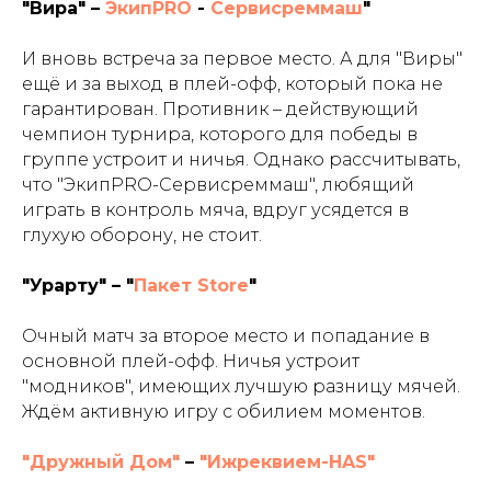
"Вира" –
ЭкипPRO
-
Сервисреммаш
"
И вновь встреча за первое место. А для "Виры"
ещё и за выход в плей-офф, который пока не
гарантирован. Противник – действующий
чемпион турнира, которого для победы в
группе устроит и ничья. Однако рассчитывать,
что "ЭкипPRO-Сервисреммаш", любящий
играть в контроль мяча, вдруг усядется в
глухую оборону, не стоит.
"Урарту" – "
Пакет Store
"
Очный матч за второе место и попадание в
основной плей-офф. Ничья устроит
"модников", имеющих лучшую разницу мячей.
Ждём активную игру с обилием моментов.
"Дружный Дом"
–
"Ижреквием-HAS"