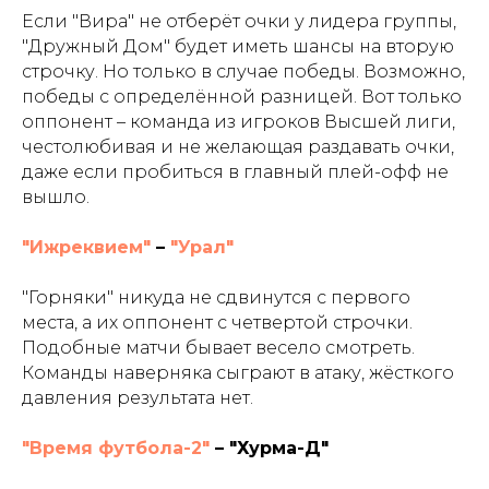
Если "Вира" не отберёт очки у лидера группы,
"Дружный Дом" будет иметь шансы на вторую
строчку. Но только в случае победы. Возможно,
победы с определённой разницей. Вот только
оппонент – команда из игроков Высшей лиги,
честолюбивая и не желающая раздавать очки,
даже если пробиться в главный плей-офф не
вышло.
"Ижреквием"
–
"Урал"
"Горняки" никуда не сдвинутся с первого
места, а их оппонент с четвертой строчки.
Подобные матчи бывает весело смотреть.
Команды наверняка сыграют в атаку, жёсткого
давления результата нет.
"Время футбола-2"
– "Хурма-Д"