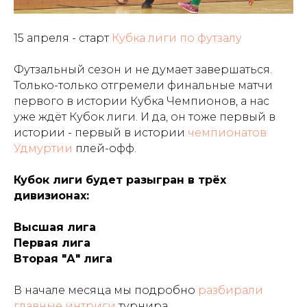
15 апреля - старт
Кубка лиги
по футзалу
Футзальный сезон и не думает завершаться.
Только-только отгремели финальные матчи
первого в истории Кубка Чемпионов, а нас
уже ждёт Кубок лиги. И да, он тоже первый в
истории - первый в истории
чемпионатов
Удмуртии
плей-офф.
Кубок лиги будет разыгран в трёх
дивизионах:
Высшая лига
Первая лига
Вторая "А" лига
В начале месяца мы подробно
разбирали
главные интриги
турнира.