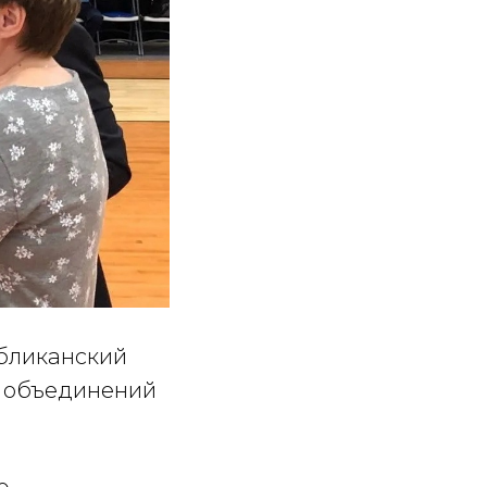
убликанский
х объединений