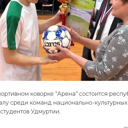
портивном коворке "Арена" состоится респ
залу среди команд национально-культурны
 студентов Удмуртии.