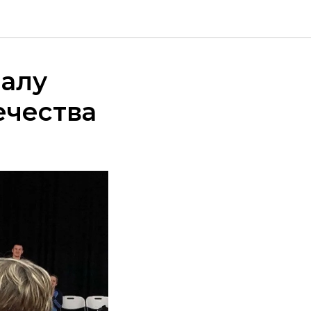
залу
ечества