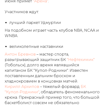
июня примет
"Арена"
.
Участников ждут:
лучший паркет Удмуртии
На подобном играет часть клубов NBA, NCAA и
WNBA.
великолепные наставники
Антон Бревнов
– мастер спорта,
разыгрывающий защитник БК
"Нефтехимик"
(Тобольск), долго время являвшийся
капитаном БК "Купол-Родники". Известен
поставленным дальним броском и
хладнокровием в концовках матчей.
Кирилл Архипов
– тяжелый форвард
БК
"Купол-Родники"
, обладатель феноменального
крюка. Прекрасный пример того, что большой
баскетболист совсем не обязательно