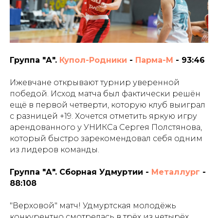
Группа "А".
Купол-Родники
-
Парма-М
- 93:46
Ижевчане открывают турнир уверенной
победой. Исход матча был фактически решён
ещё в первой четверти, которую клуб выиграл
с разницей +19. Хочется отметить яркую игру
арендованного у УНИКСа Сергея Полстянова,
который быстро зарекомендовал себя одним
из лидеров команды.
Группа "А". Сборная Удмуртии -
Металлург
-
88:108
"Верховой" матч! Удмуртская молодёжь
конкурентно смотрелась в трёх из четырёх