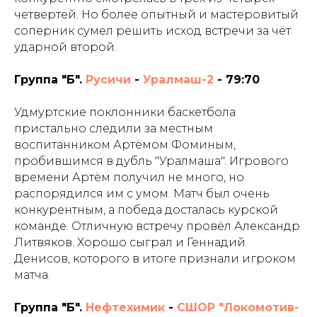
четвертей. Но более опытный и мастеровитый
соперник сумел решить исход встречи за чёт
ударной второй.
Группа "Б".
Русичи
-
Уралмаш-2
- 79:70
Удмуртские поклонники баскетбола
пристально следили за местным
воспитанником Артёмом Фоминым,
пробившимся в дубль "Уралмаша". Игрового
времени Артём получил не много, но
распорядился им с умом. Матч был очень
конкурентным, а победа досталась курской
команде. Отличную встречу провёл Александр
Литвяков. Хорошо сыграл и Геннадий
Денисов, которого в итоге признали игроком
матча.
Группа "Б".
Нефтехимик
-
СШОР "Локомотив-