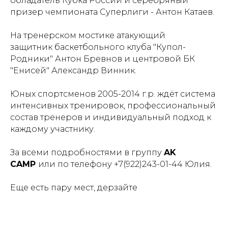
обладатель Кубка России и серебряный
призер чемпионата Суперлиги - Антон Катаев.
На тренерском мостике атакующий
защитник
баскетбольного клуба "Купол-
Родники"
Антон Бревнов и центровой
БК
"Енисей"
Александр Винник.
Юных спортсменов 2005-2014 г.р. ждёт система
интенсивных тренировок, профессиональный
состав тренеров и индивидуальный подход к
каждому участнику.
За всеми подробностями в группу
AK
CAMP
или по телефону +7(922)243-01-44 Юлия.
Еще есть пару мест, дерзайте