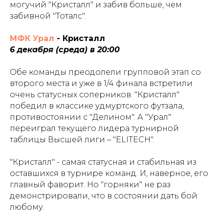
могучий "Кристалл" и забив больше, чем
забивной "Тоталс".
МФК Урал
- Кристалл
6 декабря (среда) в 20:00
Обе команды преодолели групповой этап со
второго места и уже в 1/4 финала встретили
очень статусных соперников. "Кристалл"
победил в классике удмуртского футзала,
противостоянии с "Делином". А "Урал"
переиграл текущего лидера турнирной
таблицы Высшей лиги – "ELITECH".
"Кристалл" - самая статусная и стабильная из
оставшихся в турнире команд. И, наверное, его
главный фаворит. Но "горняки" не раз
демонстрировали, что в состоянии дать бой
любому.